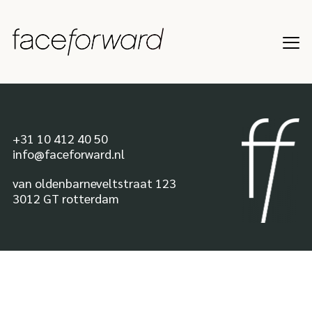
+31 10 412 40 50
info@faceforward.nl
van oldenbarneveltstraat 123
3012 GT rotterdam
Onze
merken
Over