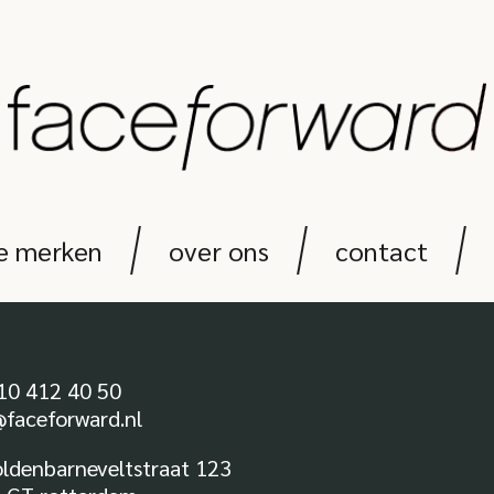
e merken
over ons
contact
10 412 40 50
@faceforward.nl
oldenbarneveltstraat 123