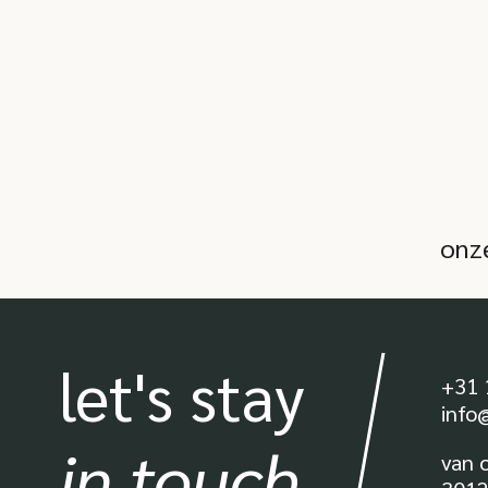
onz
let's stay
+31 
info
in touch
van 