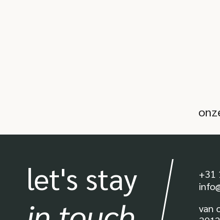
onz
let's stay
+31 
info
in touch
van 