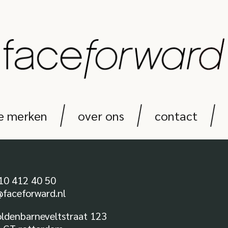
e merken
over ons
contact
10 412 40 50
@faceforward.nl
oldenbarneveltstraat 123